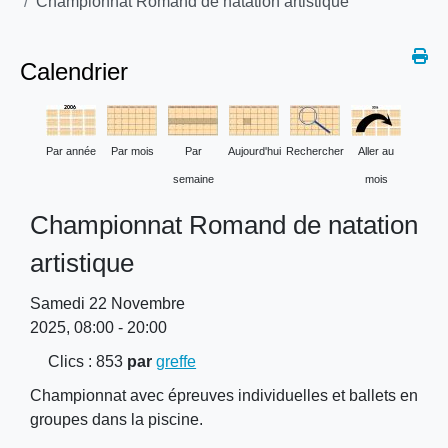
Championnat Romand de natation artistique
Calendrier
Par année
Par mois
Par
Aujourd'hui
Rechercher
Aller au
semaine
mois
Championnat Romand de natation
artistique
Samedi 22 Novembre
2025, 08:00 - 20:00
Clics
: 853
par
greffe
Championnat avec épreuves individuelles et ballets en
groupes dans la piscine.