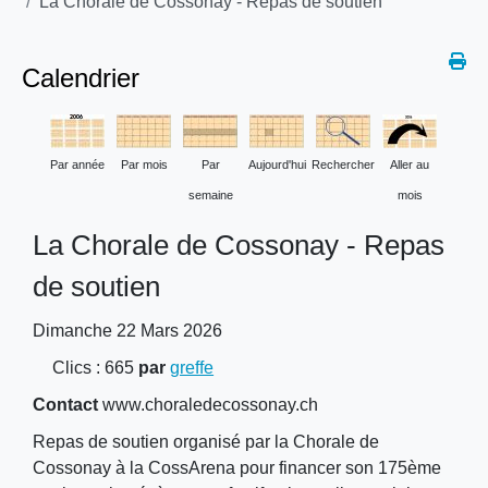
La Chorale de Cossonay - Repas de soutien
Calendrier
Par année
Par mois
Par
Aujourd'hui
Rechercher
Aller au
semaine
mois
La Chorale de Cossonay - Repas
de soutien
Dimanche 22 Mars 2026
Clics
: 665
par
greffe
Contact
www.choraledecossonay.ch
Repas de soutien organisé par la Chorale de
Cossonay à la CossArena pour financer son 175ème