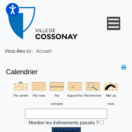
Vous êtes ici :
Accueil
Calendrier
Par année
Par mois
Par
Aujourd'hui
Rechercher
Aller au
semaine
mois
Montrer les évènements passés ?