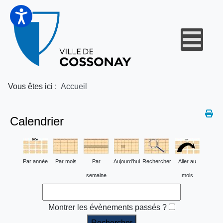
Vous êtes ici :
Accueil
Calendrier
Par année
Par mois
Par
Aujourd'hui
Rechercher
Aller au
semaine
mois
Montrer les évènements passés ?