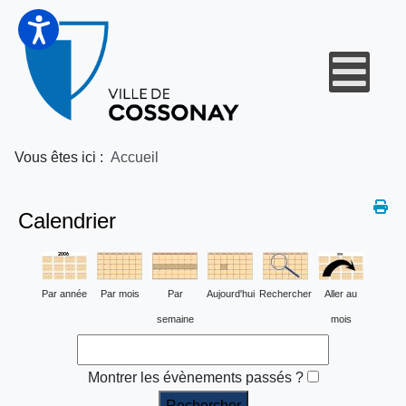
Vous êtes ici :
Accueil
Calendrier
Par année
Par mois
Par
Aujourd'hui
Rechercher
Aller au
semaine
mois
Montrer les évènements passés ?