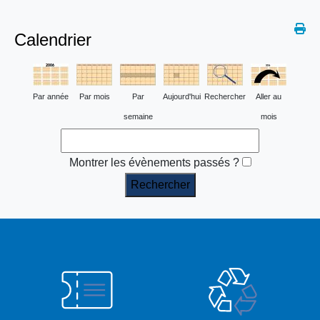
Calendrier
Par année
Par mois
Par
Aujourd'hui
Rechercher
Aller au
semaine
mois
Montrer les évènements passés ?