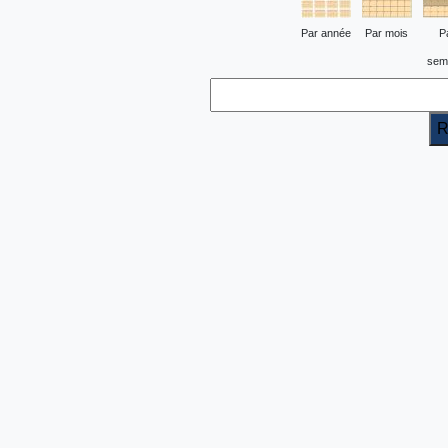
Par année
Par mois
P
sem