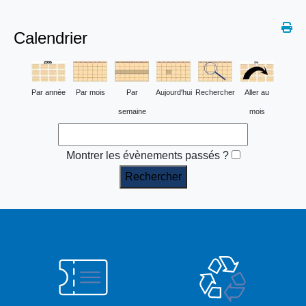
Calendrier
Par année
Par mois
Par
Aujourd'hui
Rechercher
Aller au
semaine
mois
Montrer les évènements passés ?