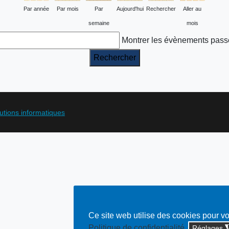
Par année
Par mois
Par
Aujourd'hui
Rechercher
Aller au
semaine
mois
Montrer les évènements pass
lutions informatiques
Ce site web utilise des cookies pour v
Politique de confidentialité
Réglages