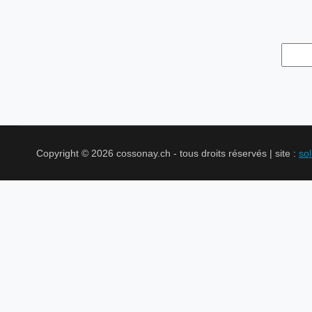
Copyright © 2026 cossonay.ch - tous droits réservés | site :
so