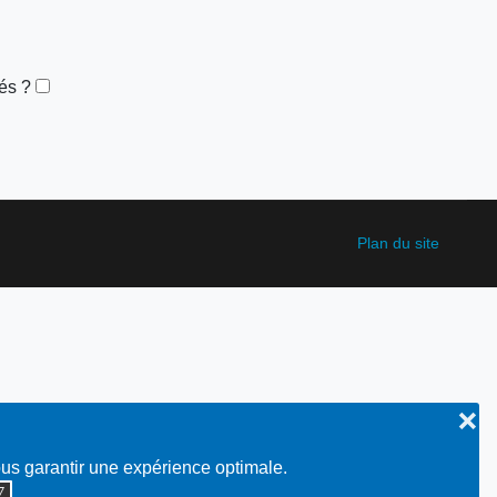
és ?
Plan du site
❌
ous garantir une expérience optimale.
◮