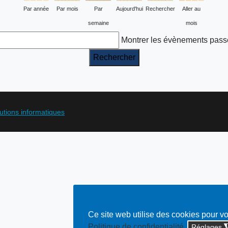
Par année
Par mois
Par
Aujourd'hui
Rechercher
Aller au
semaine
mois
Montrer les évènements pass
lutions informatiques
Ce site web utilise des cookies pour v
Politique de confidentialité
Réglages