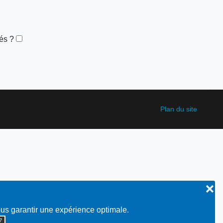
és ?
Plan du site
❌
ous garantir une expérience optimale.
◮