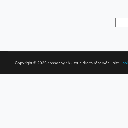
Copyright © 2026 cossonay.ch - tous droits réservés | site :
so