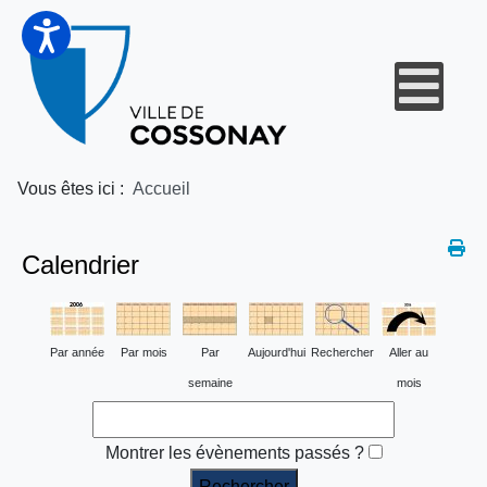
Vous êtes ici :
Accueil
Calendrier
Par année
Par mois
Par
Aujourd'hui
Rechercher
Aller au
semaine
mois
Montrer les évènements passés ?