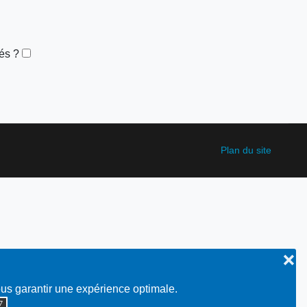
és ?
Plan du site
❌
ous garantir une expérience optimale.
◮