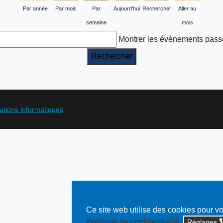
Par année
Par mois
Par
Aujourd'hui
Rechercher
Aller au
semaine
mois
Montrer les évènements pass
lutions informatiques
Ce site web utilise des cookies pour v
Politique de confidentialité
Réglages