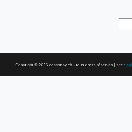
Copyright © 2026 cossonay.ch - tous droits réservés | site :
so