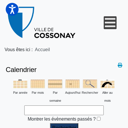
Vous êtes ici :
Accueil
Calendrier
Par année
Par mois
Par
Aujourd'hui
Rechercher
Aller au
semaine
mois
Montrer les évènements passés ?