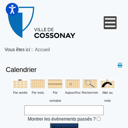
Vous êtes ici :
Accueil
Calendrier
Par année
Par mois
Par
Aujourd'hui
Rechercher
Aller au
semaine
mois
Montrer les évènements passés ?