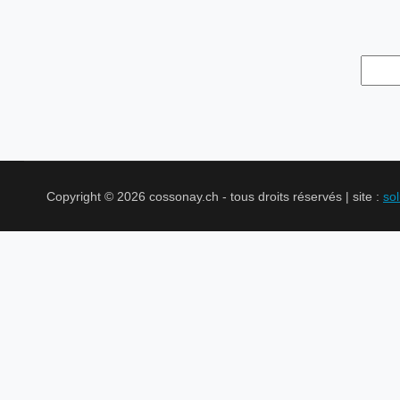
Copyright © 2026 cossonay.ch - tous droits réservés | site :
so