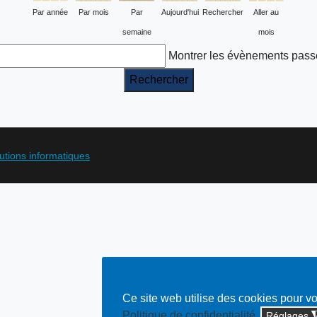
Par année
Par mois
Par
Aujourd'hui
Rechercher
Aller au
semaine
mois
Montrer les évènements pass
lutions informatiques
Ce site web utilise des cookies pour v
Politique de confidentialité
Réglages