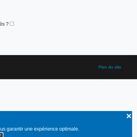
és ?
Plan du site
❌
ous garantir une expérience optimale.
◮