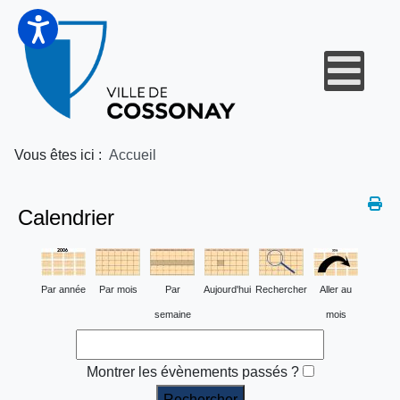
Vous êtes ici :
Accueil
Calendrier
Par année
Par mois
Par
Aujourd'hui
Rechercher
Aller au
semaine
mois
Montrer les évènements passés ?