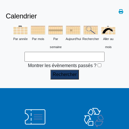
Calendrier
Par année
Par mois
Par
Aujourd'hui
Rechercher
Aller au
semaine
mois
Montrer les évènements passés ?