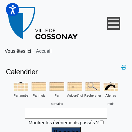
Vous êtes ici :
Accueil
Calendrier
Par année
Par mois
Par
Aujourd'hui
Rechercher
Aller au
semaine
mois
Montrer les évènements passés ?