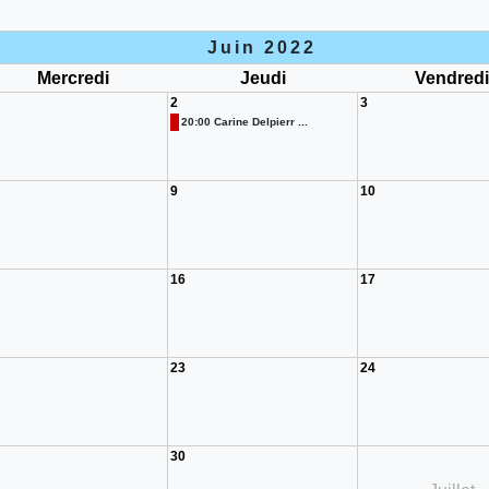
Juin 2022
Mercredi
Jeudi
Vendred
2
3
20:00 Carine Delpierr ...
9
10
16
17
23
24
30