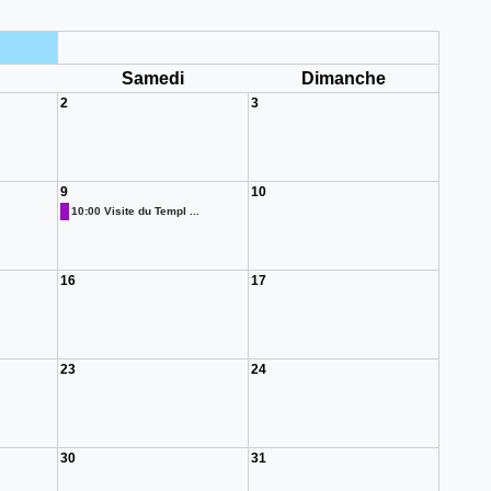
i
Samedi
Dimanche
2
3
9
10
10:00 Visite du Templ ...
16
17
23
24
30
31