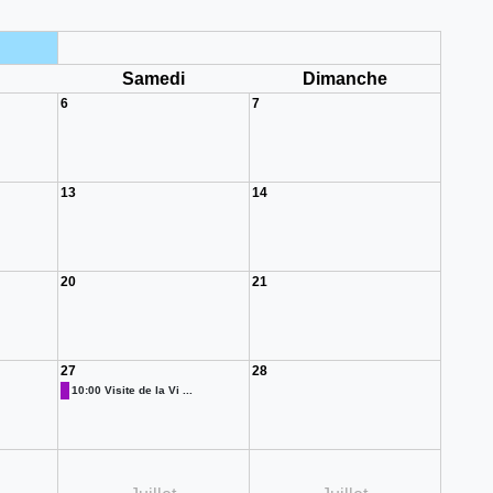
i
Samedi
Dimanche
6
7
13
14
20
21
27
28
10:00 Visite de la Vi ...