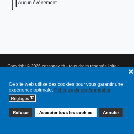
Aucun évènement
Copyright © 2026 cossonay.ch - tous droits réservés | site :
❌
solutions informatiques
Plan du site
Ce site web utilise des cookies pour vous garantir une
expérience optimale.
Politique de confidentialité
Réglages
◮
Refuser
Accepter tous les cookies
Annuler