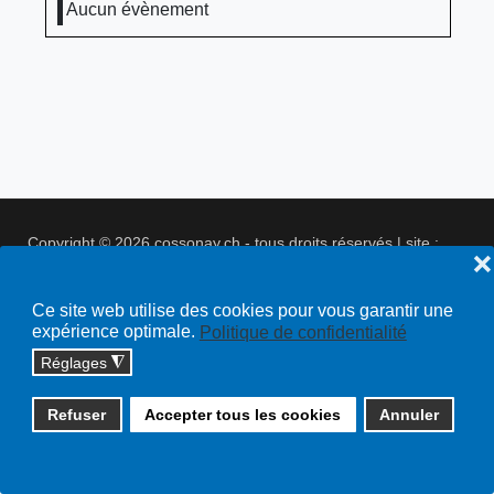
Aucun évènement
Copyright © 2026 cossonay.ch - tous droits réservés | site :
❌
solutions informatiques
Plan du site
Ce site web utilise des cookies pour vous garantir une
expérience optimale.
Politique de confidentialité
Réglages
◮
Refuser
Accepter tous les cookies
Annuler