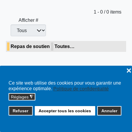
Limite de la pagination
1 - 0 / 0 items
Afficher #
Repas de soutien
Toutes…
❌
Copyright © 2026 cossonay.ch - tous droits réservés | site :
Ce site web utilise des cookies pour vous garantir une
expérience optimale.
Politique de confidentialité
solutions informatiques
Plan du site
Réglages
◮
Refuser
Accepter tous les cookies
Annuler