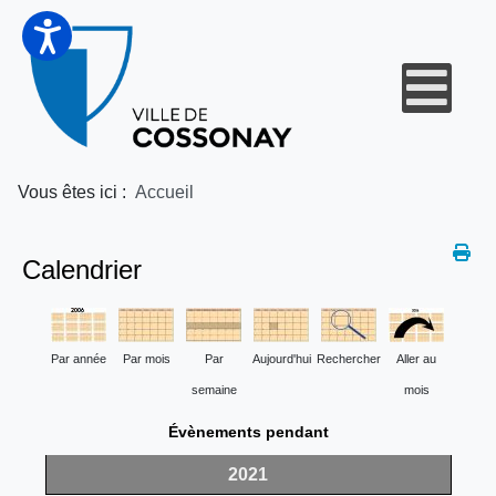
Vous êtes ici :
Accueil
Calendrier
Par année
Par mois
Par
Aujourd'hui
Rechercher
Aller au
semaine
mois
Évènements pendant
2021