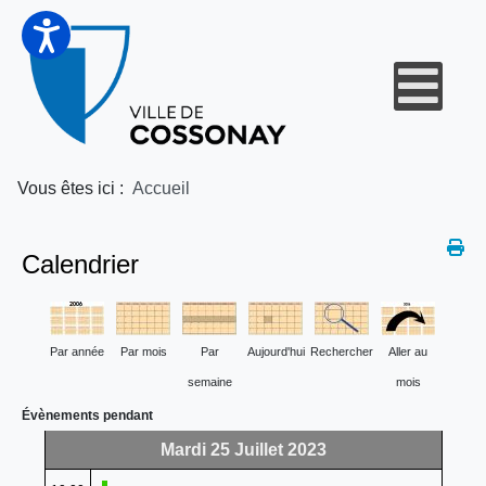
Vous êtes ici :
Accueil
Calendrier
Par année
Par mois
Par
Aujourd'hui
Rechercher
Aller au
semaine
mois
Évènements pendant
Mardi 25 Juillet 2023