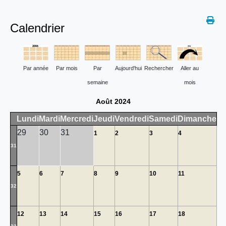
Calendrier
Par année
Par mois
Par
Aujourd'hui
Rechercher
Aller au
semaine
mois
Août 2024
Lundi
Mardi
Mercredi
Jeudi
Vendredi
Samedi
Dimanche
29
30
31
1
2
3
4
31
5
6
7
8
9
10
11
32
12
13
14
15
16
17
18