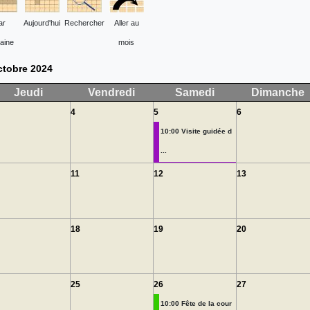
ar
Aujourd'hui
Rechercher
Aller au
aine
mois
ctobre 2024
Jeudi
Vendredi
Samedi
Dimanche
4
5
6
10:00 Visite guidée d
...
11
12
13
18
19
20
25
26
27
10:00 Fête de la cour