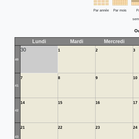
Par année
Par mois
P
sem
O
Lundi
Mardi
Mercredi
30
1
2
3
40
7
8
9
10
41
14
15
16
17
42
21
22
23
24
43