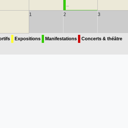
...
1
2
3
rtifs
Expositions
Manifestations
Concerts & théâtre