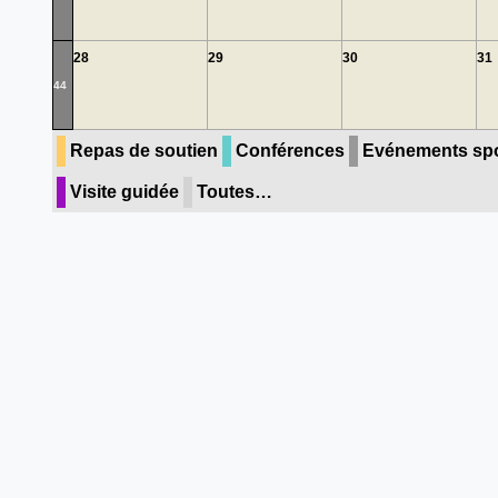
28
29
30
31
44
Repas de soutien
Conférences
Evénements spo
Visite guidée
Toutes…