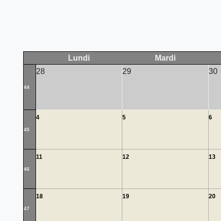
Lundi
Mardi
28
29
30
44
4
5
6
45
11
12
13
46
18
19
20
47