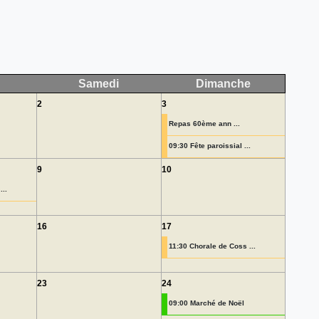
Samedi
Dimanche
2
3
Repas 60ème ann ...
09:30 Fête paroissial ...
9
10
...
16
17
11:30 Chorale de Coss ...
23
24
09:00 Marché de Noël