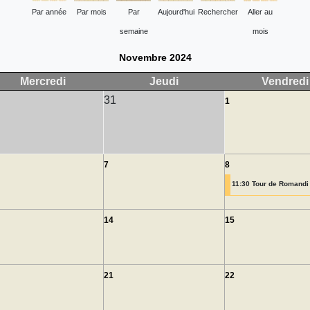
Par année
Par mois
Par
Aujourd'hui
Rechercher
Aller au
semaine
mois
Novembre 2024
Mercredi
Jeudi
Vendredi
31
1
7
8
11:30 Tour de Romandi 
14
15
21
22