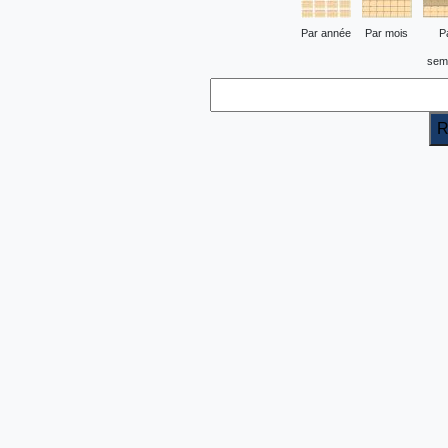
Par année
Par mois
P
sem