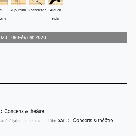
ar
Aujourd'hui
Rechercher
Aller au
aine
mois
020 - 09 Février 2020
: Concerts & théâtre
par
:: Concerts & théâtre
néité lyrique et coups de théâtre