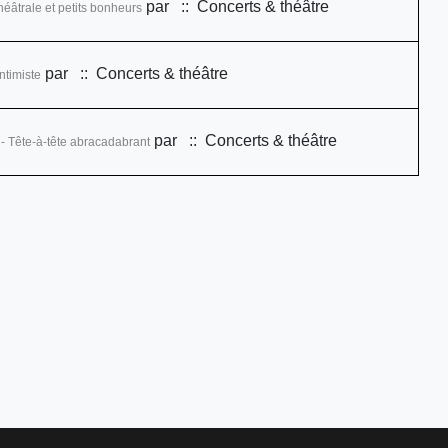
par
:: Concerts & théâtre
héâtrale et petits bonheurs
par
:: Concerts & théâtre
ntimiste
par
:: Concerts & théâtre
- Tête-à-tête abracadabrant