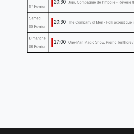
20:30
Jojo, Compagnie de l'Impolie - Rêverie t
07 Février
Samedi
20:30
The Company of Men - Folk acoustique i
08 Février
Dimanche
17:00
One-Man Magic Show, Pierric Tenthorey 
09 Février