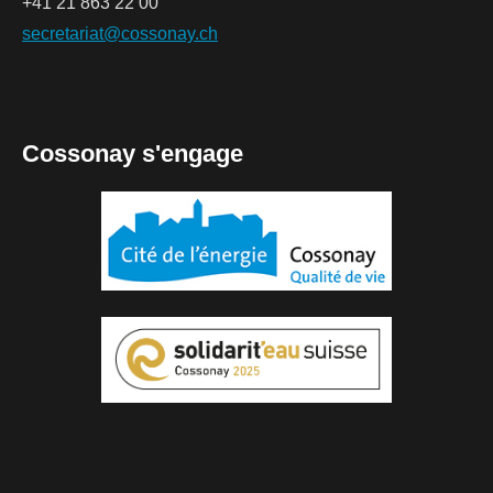
+41 21 863 22 00
secretariat@cossonay.ch
Cossonay s'engage