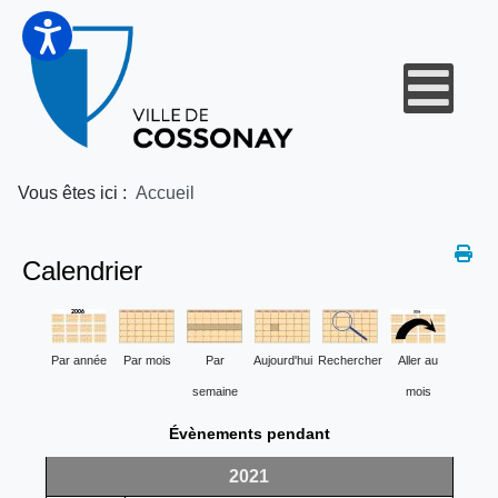
Vous êtes ici :
Accueil
Calendrier
Par année
Par mois
Par
Aujourd'hui
Rechercher
Aller au
semaine
mois
Évènements pendant
2021