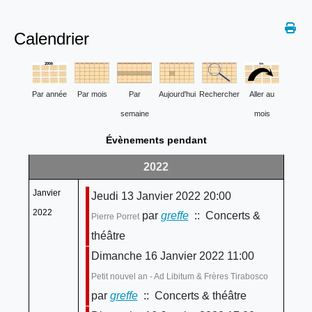
Calendrier
Par année
Par mois
Par
Aujourd'hui
Rechercher
Aller au
semaine
mois
Évènements pendant
2022
Janvier
Jeudi 13 Janvier 2022 20:00
2022
par
greffe
:: Concerts &
Pierre Porret
théâtre
Dimanche 16 Janvier 2022 11:00
Petit nouvel an - Ad Libitum & Frères Tirabosco
par
greffe
:: Concerts & théâtre