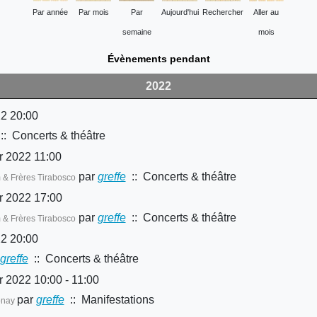
Par année
Par mois
Par
Aujourd'hui
Rechercher
Aller au
semaine
mois
Évènements pendant
2022
22 20:00
: Concerts & théâtre
r 2022 11:00
par
greffe
:: Concerts & théâtre
m & Frères Tirabosco
r 2022 17:00
par
greffe
:: Concerts & théâtre
m & Frères Tirabosco
22 20:00
greffe
:: Concerts & théâtre
 2022 10:00 - 11:00
par
greffe
:: Manifestations
onay