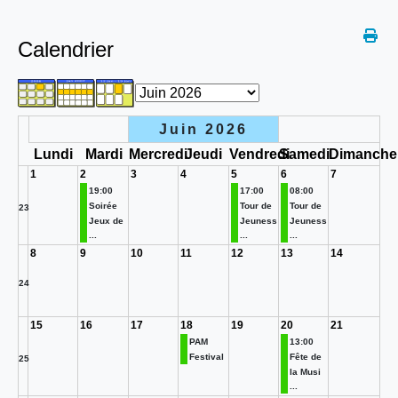
Calendrier
Juin 2026
Lundi
Mardi
Mercredi
Jeudi
Vendredi
Samedi
Dimanche
1
2
3
4
5
6
7
19:00
17:00
08:00
Soirée
Tour de
Tour de
23
Jeux de
Jeuness
Jeuness
...
...
...
8
9
10
11
12
13
14
24
15
16
17
18
19
20
21
PAM
13:00
Festival
Fête de
25
la Musi
...