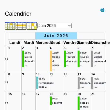
Calendrier
Juin 2026
Lundi
Mardi
Mercredi
Jeudi
Vendredi
Samedi
Dimanche
1
2
3
4
5
6
7
19:00
11:30
17:00
08:00
08:15
Soirée
Repas
Tour de
Tour de
Balade
23
Jeux de
de
Jeuness
Jeuness
gourmand
...
soutie
...
...
...
...
8
9
10
11
12
13
14
08:00
FSG
FSG
24
Permanence
Cossonay
Cossonay
impô ...
- ...
- ...
15
16
17
18
19
20
21
PAM
13:00
Festival
Fête de
25
la Musi