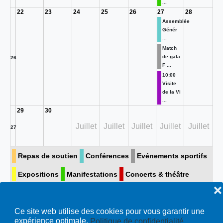
...
22
23
24
25
26
27
28
Assemblée
Génér
...
Match
de gala
26
F ...
10:00
Visite
de la Vi
...
29
30
Juillet
Juillet
Juillet
Juillet
Juillet
27
Repas de soutien
Conférences
Evénements sportifs
Expositions
Manifestations
Concerts & théâtre
❌
Visite guidée
Toutes…
Ce site web utilise des cookies pour vous garantir une
expérience optimale.
Politique de confidentialité