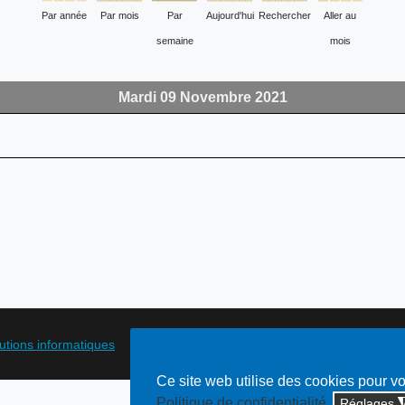
Par année
Par mois
Par
Aujourd'hui
Rechercher
Aller au
semaine
mois
Mardi 09 Novembre 2021
lutions informatiques
Ce site web utilise des cookies pour v
Politique de confidentialité
Réglages