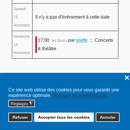
Samedi
Il n'y a pas d'évènement à cette date
13
Novembre
Dimanche
17:00
par
greffe
:: Concerts
les Sissi's
14
& théâtre
Novembre
❌
Ce site web utilise des cookies pour vous garantir une
expérience optimale.
Politique de confidentialité
Réglages
◮
Copyright © 2026 cossonay.ch - tous droits réservés | site :
Refuser
Accepter tous les cookies
Annuler
solutions informatiques
Plan du site