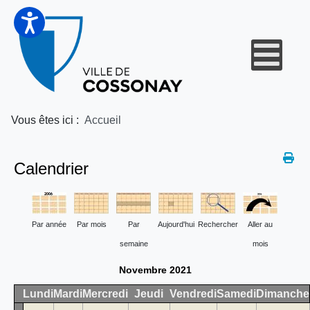
Vous êtes ici :
Accueil
Calendrier
Par année
Par mois
Par
Aujourd'hui
Rechercher
Aller au
semaine
mois
Novembre 2021
Lundi
Mardi
Mercredi
Jeudi
Vendredi
Samedi
Dimanche