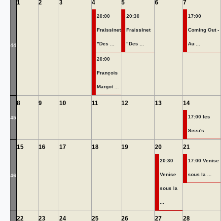
1
2
3
4
5
6
7
20:00
20:30
17:00
Fraissinet
Fraissinet
Coming Out -
"Des ...
"Des ...
Au ...
44
20:00
François
Margot ...
8
9
10
11
12
13
14
17:00 les
45
Sissi's
15
16
17
18
19
20
21
20:30
17:00 Venise
Venise
sous la ...
46
sous la
...
22
23
24
25
26
27
28