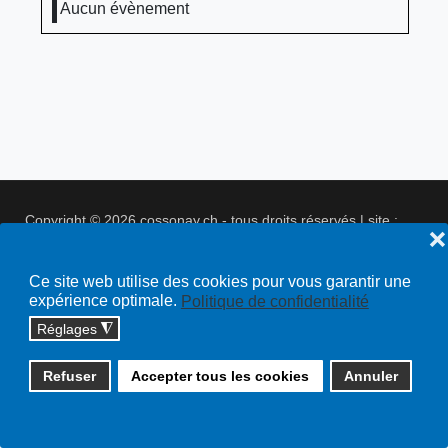
Aucun évènement
Copyright © 2026 cossonay.ch - tous droits réservés | site :
❌
solutions informatiques
Plan du site
Ce site web utilise des cookies pour vous garantir une
expérience optimale.
Politique de confidentialité
Réglages
◮
Refuser
Accepter tous les cookies
Annuler