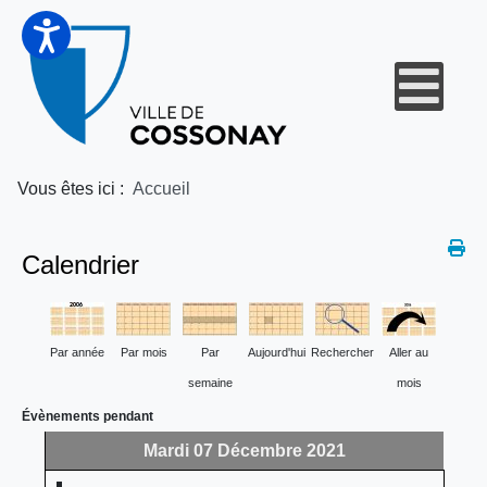
Vous êtes ici :
Accueil
Calendrier
Par année
Par mois
Par
Aujourd'hui
Rechercher
Aller au
semaine
mois
Évènements pendant
Mardi 07 Décembre 2021