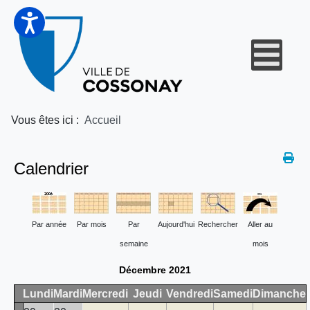
Vous êtes ici :
Accueil
Calendrier
Par année
Par mois
Par
Aujourd'hui
Rechercher
Aller au
semaine
mois
Décembre 2021
Lundi
Mardi
Mercredi
Jeudi
Vendredi
Samedi
Dimanche