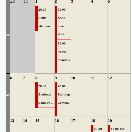
29
30
1
2
3
4
5
20:00
20:00
Petits
Anne-
chanteur ...
Lise
Vuill ...
48
20:00
Petits
chanteur
...
6
7
8
9
10
11
12
20:00
20:00
Starbugs
Starbugs
49
Comedy ...
Comedy
...
13
14
15
16
17
18
19
20:30
17:00 The