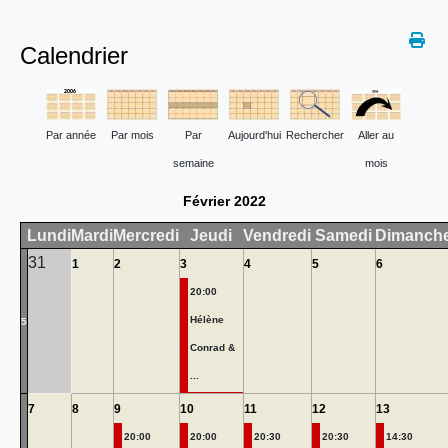
Calendrier
Par année
Par mois
Par
Aujourd'hui
Rechercher
Aller au
semaine
mois
Février 2022
Lundi
Mardi
Mercredi
Jeudi
Vendredi
Samedi
Dimanch
31
1
2
3
4
5
6
20:00
Hélène
5
Conrad &
...
7
8
9
10
11
12
13
20:00
20:00
20:30
20:30
14:30