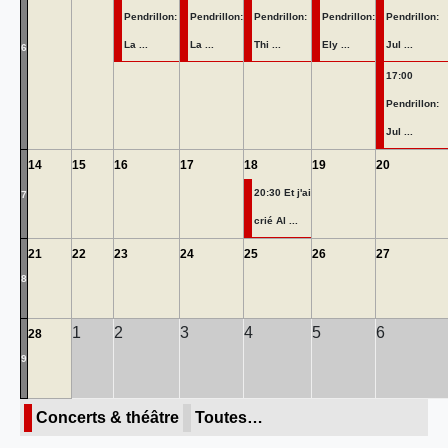
Pendrillon:
Pendrillon:
Pendrillon:
Pendrillon:
Pendrillon:
La ...
La ...
Thi ...
Ely ...
Jul ...
6
17:00
Pendrillon:
Jul ...
14
15
16
17
18
19
20
20:30 Et j'ai
7
crié Al ...
21
22
23
24
25
26
27
8
1
2
3
4
5
6
28
9
Concerts & théâtre
Toutes…