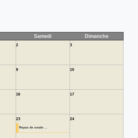
Samedi
Dimanche
2
3
9
10
16
17
23
24
Repas de soutie ...