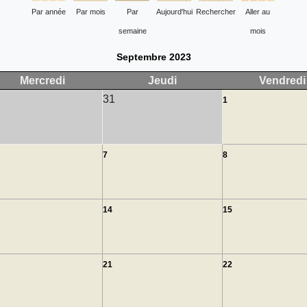
Par année
Par mois
Par
Aujourd'hui
Rechercher
Aller au
semaine
mois
Septembre 2023
Mercredi
Jeudi
Vendredi
31
1
7
8
14
15
21
22