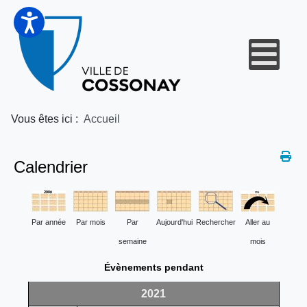
Vous êtes ici :
Accueil
Calendrier
Par année
Par mois
Par
Aujourd'hui
Rechercher
Aller au
semaine
mois
Évènements pendant
2021