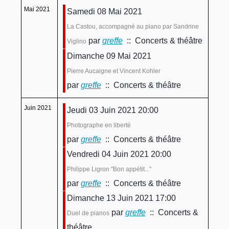
Mai 2021
Samedi 08 Mai 2021
La Castou, accompagné au piano par Sandrine
par
greffe
:: Concerts & théâtre
Viglino
Dimanche 09 Mai 2021
Pierre Aucaigne et Vincent Kohler
par
greffe
:: Concerts & théâtre
Juin 2021
Jeudi 03 Juin 2021 20:00
Photographe en liberté
par
greffe
:: Concerts & théâtre
Vendredi 04 Juin 2021 20:00
Philippe Ligron "Bon appétit..."
par
greffe
:: Concerts & théâtre
Dimanche 13 Juin 2021 17:00
par
greffe
:: Concerts &
Duel de pianos
théâtre