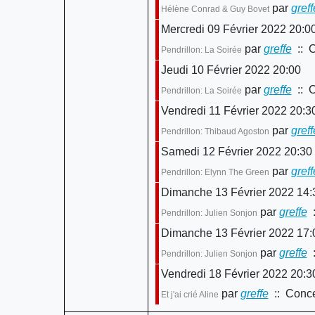
par
greff
Hélène Conrad & Guy Bovet
Mercredi 09 Février 2022 20:0
par
greffe
:: C
Pendrillon: La Soirée
Jeudi 10 Février 2022 20:00
par
greffe
:: C
Pendrillon: La Soirée
Vendredi 11 Février 2022 20:3
par
greff
Pendrillon: Thibaud Agoston
Samedi 12 Février 2022 20:30
par
greff
Pendrillon: Elynn The Green
Dimanche 13 Février 2022 14:
par
greffe
:
Pendrillon: Julien Sonjon
Dimanche 13 Février 2022 17:
par
greffe
:
Pendrillon: Julien Sonjon
Vendredi 18 Février 2022 20:3
par
greffe
:: Conce
Et j'ai crié Aline