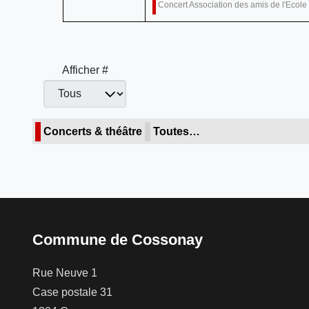
Concert Association des amis de l'Ecol
Afficher #
Concerts & théâtre
Toutes…
Commune de Cossonay
Rue Neuve 1
Case postale 31