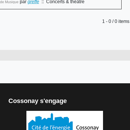
par
greffe
:: Concerts & théâtre
e de Musique
Limite de la pagination
1 - 0 / 0 items
Cossonay s'engage