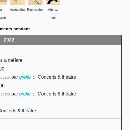
ar
Aujourd'hui
Rechercher
Aller au
aine
mois
ments pendant
2022
s & théâtre
00
par
greffe
:: Concerts & théâtre
rabosco
00
par
greffe
:: Concerts & théâtre
rabosco
oncerts & théâtre