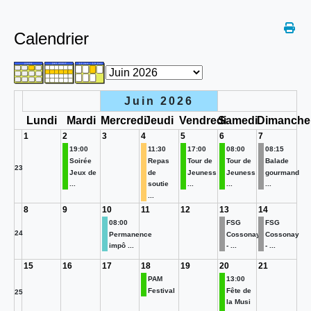
Calendrier
Juin 2026
Lundi
Mardi
Mercredi
Jeudi
Vendredi
Samedi
Dimanche
1
2
3
4
5
6
7
19:00
11:30
17:00
08:00
08:15
Soirée
Repas
Tour de
Tour de
Balade
23
Jeux de
de
Jeuness
Jeuness
gourmand
...
soutie
...
...
...
...
8
9
10
11
12
13
14
08:00
FSG
FSG
24
Permanence
Cossonay
Cossonay
impô ...
- ...
- ...
15
16
17
18
19
20
21
PAM
13:00
Festival
Fête de
25
la Musi