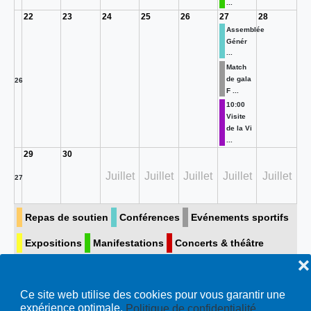
...
22
23
24
25
26
27
28
Assemblée
Génér
...
Match
de gala
26
F ...
10:00
Visite
de la Vi
...
29
30
Juillet
Juillet
Juillet
Juillet
Juillet
27
Repas de soutien
Conférences
Evénements sportifs
Expositions
Manifestations
Concerts & théâtre
❌
Visite guidée
Toutes…
Ce site web utilise des cookies pour vous garantir une
expérience optimale.
Politique de confidentialité