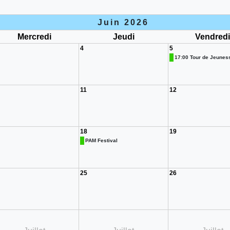
Juin 2026
Mercredi
Jeudi
Vendred
4
5
17:00 Tour de Jeuness 
11
12
18
19
PAM Festival
25
26