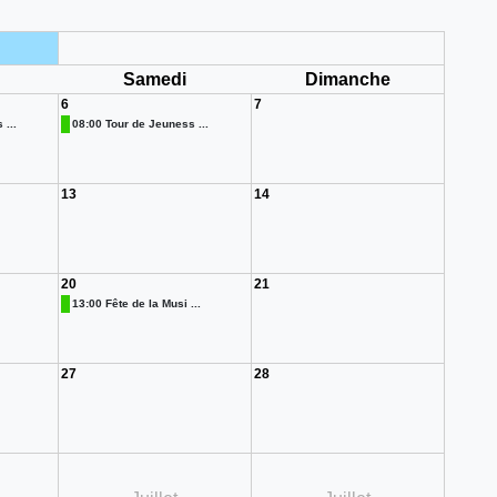
i
Samedi
Dimanche
6
7
...
08:00 Tour de Jeuness ...
13
14
20
21
13:00 Fête de la Musi ...
27
28