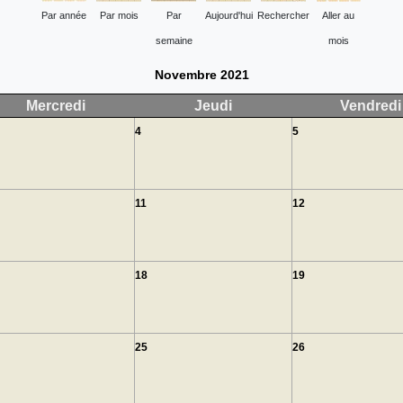
Par année
Par mois
Par
Aujourd'hui
Rechercher
Aller au
semaine
mois
Novembre 2021
Mercredi
Jeudi
Vendredi
4
5
11
12
18
19
25
26