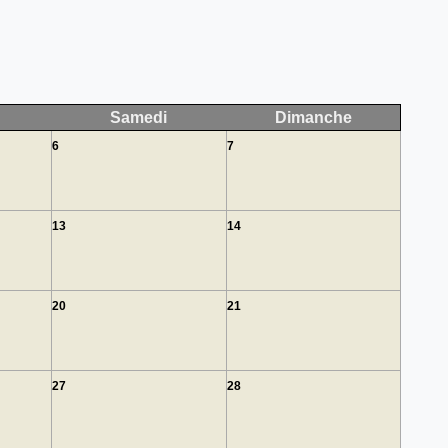
Samedi
Dimanche
6
7
13
14
20
21
27
28