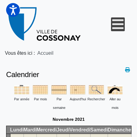
Vous êtes ici :
Accueil
Calendrier
Par année
Par mois
Par
Aujourd'hui
Rechercher
Aller au
semaine
mois
Novembre 2021
Lundi
Mardi
Mercredi
Jeudi
Vendredi
Samedi
Dimanche