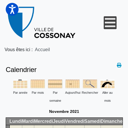
Vous êtes ici :
Accueil
Calendrier
Par année
Par mois
Par
Aujourd'hui
Rechercher
Aller au
semaine
mois
Novembre 2021
Lundi
Mardi
Mercredi
Jeudi
Vendredi
Samedi
Dimanche